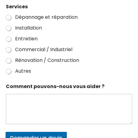
Services
Dépannage et réparation
Installation
Entretien
Commercial / Industriel
Rénovation / Construction
Autres
v
Comment pouvons-nous vous aider ?
o
u
s
?
C
o
m
m
e
Demander un devis