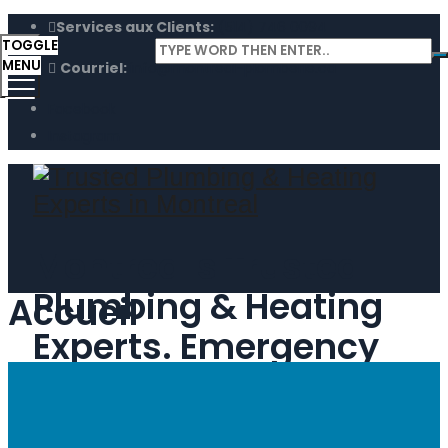
Services aux Clients:
(514) 746 0094
TOGGLE
MENU
Courriel:
info@montreal-plomberie.ca
Facebook
Instagram
Montreal's Trusted
Plumbing & Heating
Accueil
Experts. Emergency
Service, Repairs &
Installations.