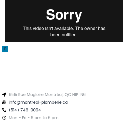
6515 Rue Magloire Montréal, QC H1P 1N6
info@montreal-plomberie.ca
(514) 746-0094
Mon - Fri - 6 am to 6 pm