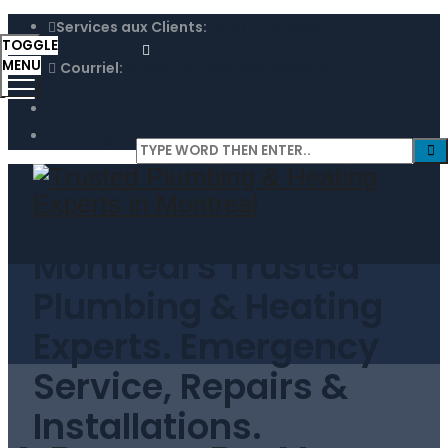
Services aux Clients:
(514) 746 0094
TOGGLE
MENU
Courriel:
info@montreal-plomberie.ca
Facebook
Instagram
Montreal's Trusted
Plumbing & Heating
Experts. Emergency
Service, Repairs &
Installations.