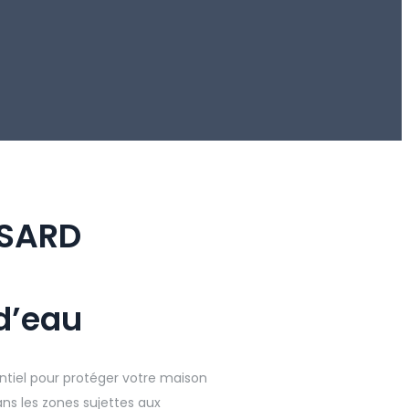
ISARD
 d’eau
tiel pour protéger votre maison
ans les zones sujettes aux