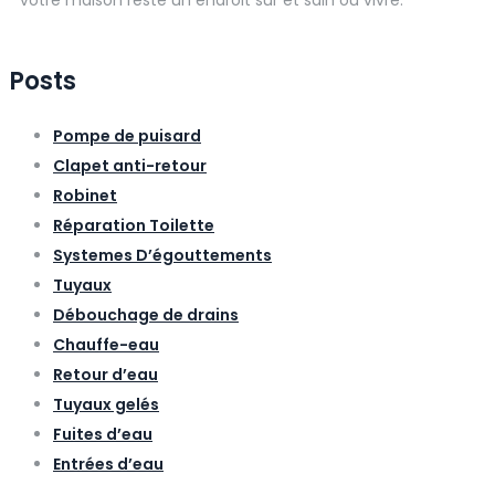
votre maison reste un endroit sûr et sain où vivre.
Posts
Pompe de puisard
Clapet anti-retour
Robinet
Réparation Toilette
Systemes D’égouttements
Tuyaux
Débouchage de drains
Chauffe-eau
Retour d’eau
Tuyaux gelés
Fuites d’eau
Entrées d’eau