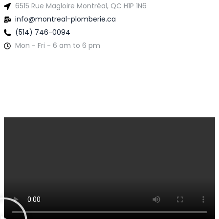
6515 Rue Magloire Montréal, QC H1P 1N6
info@montreal-plomberie.ca
(514) 746-0094
Mon - Fri - 6 am to 6 pm