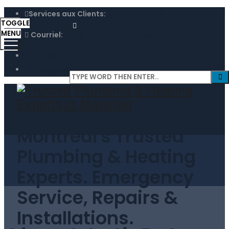
Services aux Clients:
(514) 746 0094
TOGGLE
MENU
Courriel:
info@montreal-plomberie.ca
Facebook
Instagram
Montreal's Trusted
Plumbing & Heating
Experts. Emergency
Service, Repairs &
Installations.